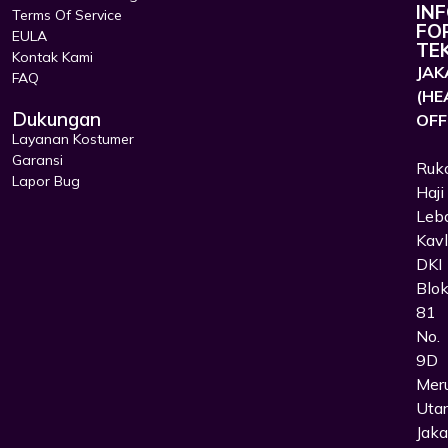
IN
Terms Of Service
FO
EULA
TE
Kontak Kami
JAK
FAQ
(HE
Dukungan
OFF
Layanan Kostumer
Garansi
Ruk
Lapor Bug
Haji
Leb
Kavl
DKI
Blo
81
No.
9D
Mer
Uta
Jaka