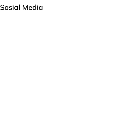
Sosial Media
Facebook
Twitter
Youtube
Instagram
linkedin
Tiktok
Produk
Easy Accounting 6
Easy Power Cash
Easy Cloud
Layanan
Layanan Premium