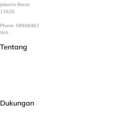
Jakarta Barat
11620
Phone: 58908467
WA :
0838 771 771 19
Tentang
EASY 6 Accounting
Terms Of Service
EULA
Kontak Kami
FAQ
Dukungan
Layanan Kostumer
Garansi
Lapor Bug